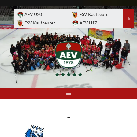
Skip
to
AEV U20
ESV Kaufbeuren
E
content
ESV Kaufbeuren
AEV U17
A
-