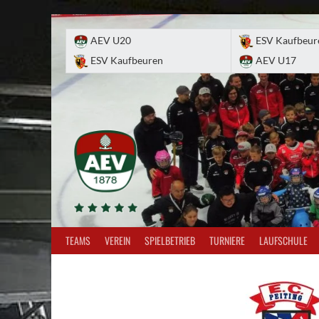
Skip
to
AEV U20
ESV Kaufbeur
content
ESV Kaufbeuren
AEV U17
TEAMS
VEREIN
SPIELBETRIEB
TURNIERE
LAUFSCHULE