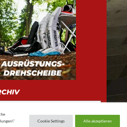
RCHIV
iv
che
llungen\"
Cookie Settings
Alle akzeptieren
AUGSBURGER EV