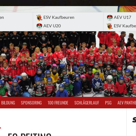
en
ESV Kaufbeuren
AEV U17
AEV U20
ESV Kaufbe
BILDUNG
SPONSORING
100 FREUNDE
SCHLÄGERLAUF
PSG
AEV PANTH