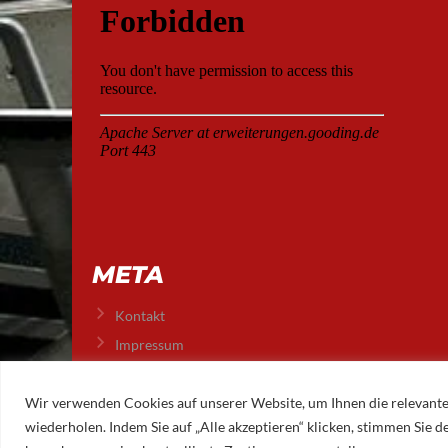
META
Kontakt
Impressum
Datenschutz
Wir verwenden Cookies auf unserer Website, um Ihnen die relevante
wiederholen. Indem Sie auf „Alle akzeptieren“ klicken, stimmen Sie
© 2026 AUGSBURGER EISLAUFVEREIN E.V.