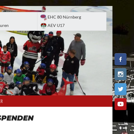
EHC 80 Nürnberg
uren
AEV U17
ER
SPENDEN