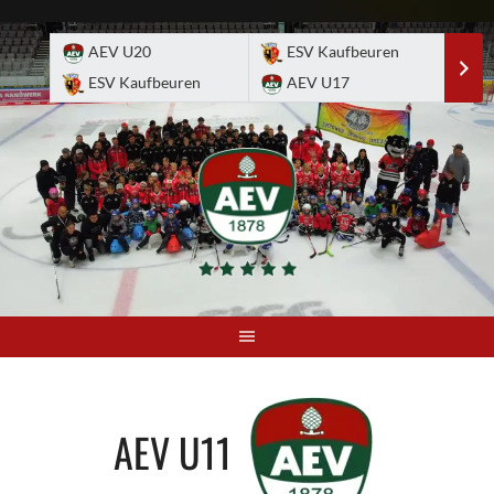
Skip
to
AEV U20
ESV Kaufbeuren
E
content
ESV Kaufbeuren
AEV U17
A
AEV U11