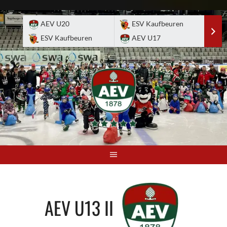
Skip
to
AEV U20
ESV Kaufbeuren
E
content
ESV Kaufbeuren
AEV U17
A
AEV U13 II