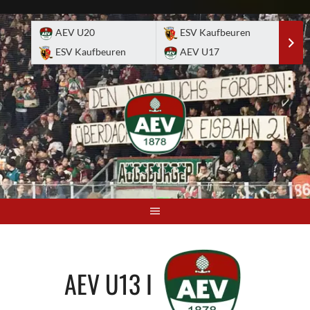
Skip
to
AEV U20
ESV Kaufbeuren
E
content
ESV Kaufbeuren
AEV U17
A
AEV U13 I