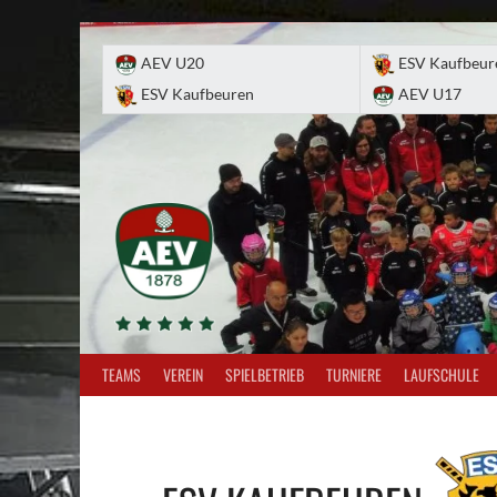
Skip
to
AEV U20
ESV Kaufbeur
content
ESV Kaufbeuren
AEV U17
TEAMS
VEREIN
SPIELBETRIEB
TURNIERE
LAUFSCHULE