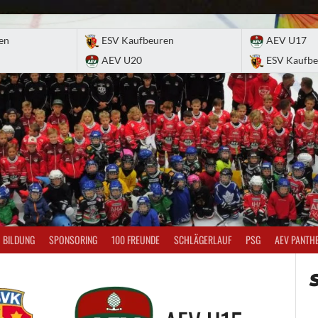
en
ESV Kaufbeuren
AEV U17
AEV U20
ESV Kaufbe
BILDUNG
SPONSORING
100 FREUNDE
SCHLÄGERLAUF
PSG
AEV PANTH