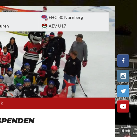
EHC 80 Nürnberg
uren
AEV U17
ER
SPENDEN