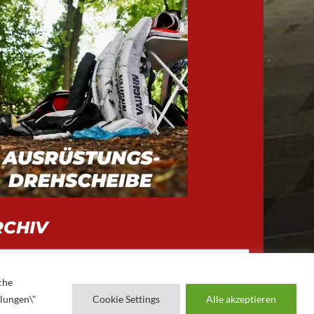
RCHIV
iv
che
llungen\"
Cookie Settings
Alle akzeptieren
AUGSBURGER EV