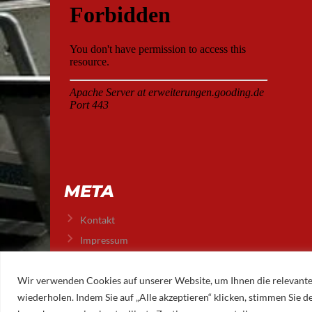
META
Kontakt
Impressum
Datenschutz
Wir verwenden Cookies auf unserer Website, um Ihnen die relevante
wiederholen. Indem Sie auf „Alle akzeptieren“ klicken, stimmen Sie
© 2026 AUGSBURGER EISLAUFVEREIN E.V.