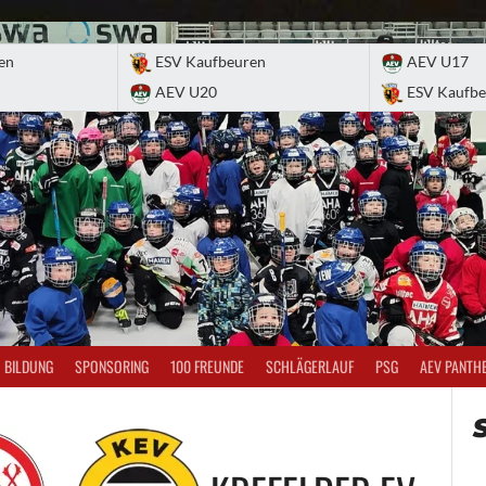
en
ESV Kaufbeuren
AEV U17
AEV U20
ESV Kaufbe
BILDUNG
SPONSORING
100 FREUNDE
SCHLÄGERLAUF
PSG
AEV PANTH