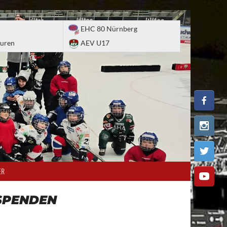
EHC 80 Nürnberg
uren
AEV U17
ER
SPENDEN