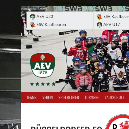
Skip
to
AEV U20
ESV Kaufbeur
content
ESV Kaufbeuren
AEV U17
TEAMS
VEREIN
SPIELBETRIEB
TURNIERE
LAUFSCHULE