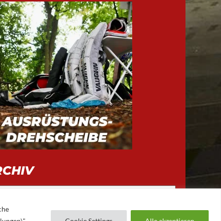
RCHIV
iv
che
llungen\"
Cookie Settings
Alle akzeptieren