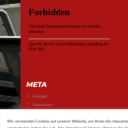
META
Kontakt
Impressum
Datenschutz
Wir verwenden Cookies auf unserer Website, um Ihnen die relevante
wiederholen. Indem Sie auf „Alle akzeptieren“ klicken, stimmen Sie