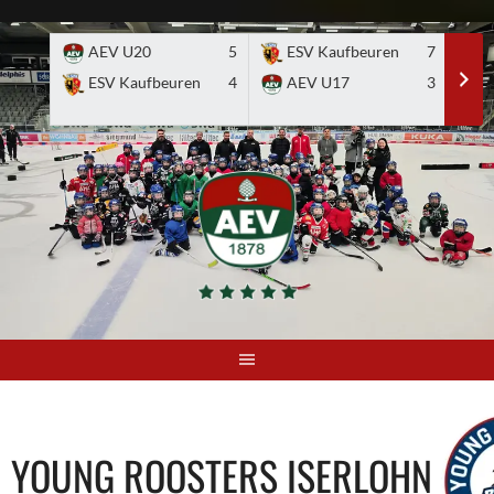
Skip
to
AEV U20
5
ESV Kaufbeuren
7
E
content
ESV Kaufbeuren
4
AEV U17
3
YOUNG ROOSTERS ISERLOHN