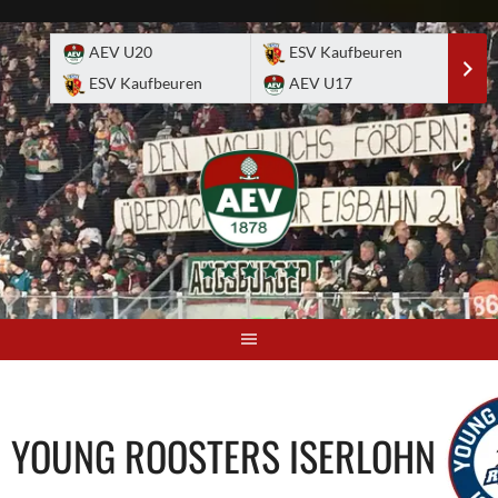
Skip
to
AEV U20
ESV Kaufbeuren
E
content
ESV Kaufbeuren
AEV U17
A
YOUNG ROOSTERS ISERLOHN