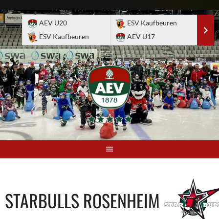
Skip
to
AEV U20
ESV Kaufbeuren
E
content
ESV Kaufbeuren
AEV U17
A
STARBULLS ROSENHEIM