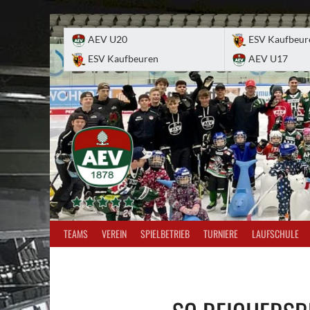
Skip
to
AEV U20
ESV Kaufbeur
content
ESV Kaufbeuren
AEV U17
TEAMS
VEREIN
SPIELBETRIEB
TURNIERE
LAUFSCHULE