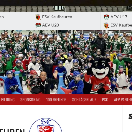
en
ESV Kaufbeuren
AEV U17
AEV U20
ESV Kaufbe
BILDUNG
SPONSORING
100 FREUNDE
SCHLÄGERLAUF
PSG
AEV PANTH