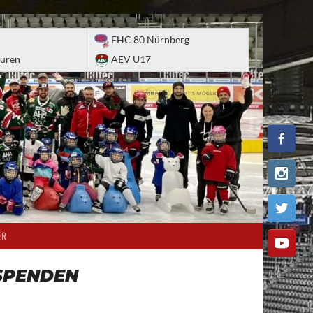
EHC 80 Nürnberg
uren
AEV U17
ER
SPENDEN