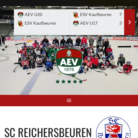
Skip
to
AEV U20
ESV Kaufbeuren
7
E
content
ESV Kaufbeuren
AEV U17
3
A
SC REICHERSBEUREN