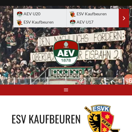
Skip
to
AEV U20
ESV Kaufbeuren
E
content
ESV Kaufbeuren
AEV U17
A
ESV KAUFBEUREN