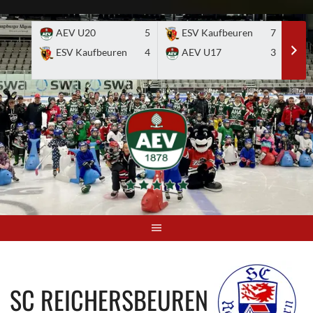
Skip
to
AEV U20
5
ESV Kaufbeuren
7
E
content
ESV Kaufbeuren
4
AEV U17
3
SC REICHERSBEUREN