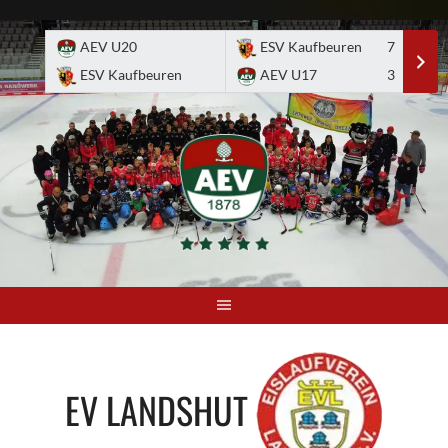
Skip
to
AEV U20
ESV Kaufbeuren
7
E
content
ESV Kaufbeuren
AEV U17
3
A
EV LANDSHUT