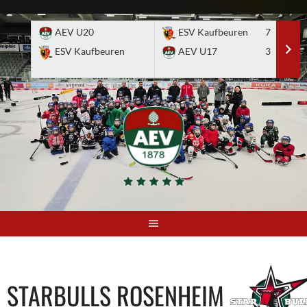
Skip
to
AEV U20
ESV Kaufbeuren
7
E
content
ESV Kaufbeuren
AEV U17
3
A
STARBULLS ROSENHEIM