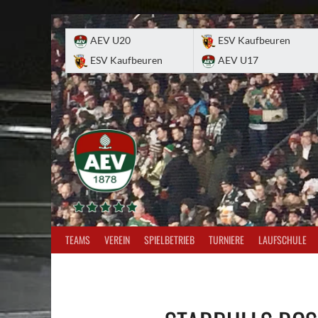
Skip
to
AEV U20
ESV Kaufbeuren
content
ESV Kaufbeuren
AEV U17
TEAMS
VEREIN
SPIELBETRIEB
TURNIERE
LAUFSCHULE