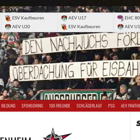
ESV Kaufbeuren
AEV U17
EHC 80
AEV U20
ESV Kaufbeuren
AEV U1
BILDUNG
SPONSORING
100 FREUNDE
SCHLÄGERLAUF
PSG
AEV PANTH