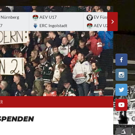
 Nürnberg
AEV U17
EV Füssen
7
ERC Ingolstadt
AEV U20
ER
SPENDEN