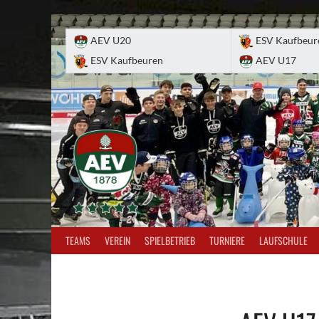
Skip
to
AEV U20
ESV Kaufbeur
content
ESV Kaufbeuren
AEV U17
TEAMS
VEREIN
SPIELBETRIEB
TURNIERE
LAUFSCHULE