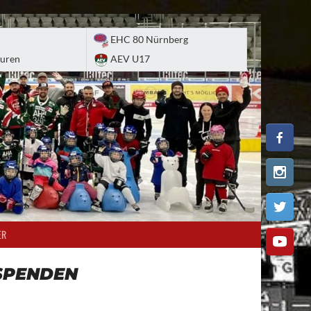
EHC 80 Nürnberg
uren
AEV U17
ER
SPENDEN