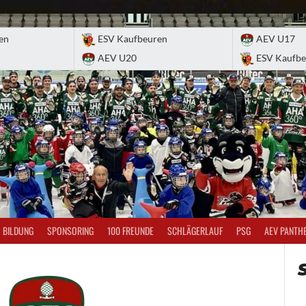
en
ESV Kaufbeuren
AEV U17
AEV U20
ESV Kaufbe
BILDUNG
SPONSORING
100 FREUNDE
SCHLÄGERLAUF
PSG
AEV PANTH