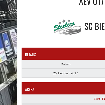
AEV U17
SC BI
DETAILS
Datum
25. Februar 2017
ARENA
Curt- F