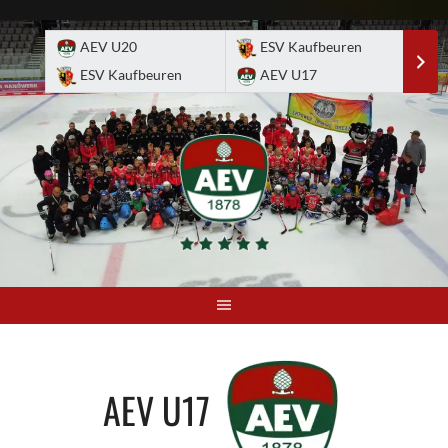
Skip
to
AEV U20
ESV Kaufbeuren
E
content
ESV Kaufbeuren
AEV U17
A
AEV U17