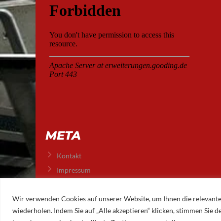
META
Kontakt
Impressum
Datenschutz
Wir verwenden Cookies auf unserer Website, um Ihnen die relevante
wiederholen. Indem Sie auf „Alle akzeptieren“ klicken, stimmen Sie
© 2026 AUGSBURGER EISLAUFVEREIN E.V.