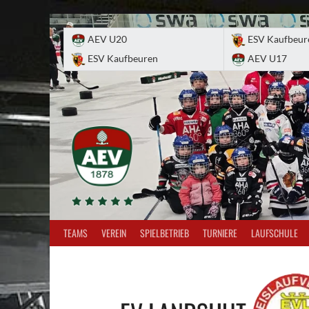
Skip
to
AEV U20
ESV Kaufbeur
content
ESV Kaufbeuren
AEV U17
TEAMS
VEREIN
SPIELBETRIEB
TURNIERE
LAUFSCHULE