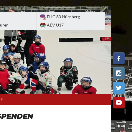
EHC 80 Nürnberg
uren
AEV U17
ER
SPENDEN