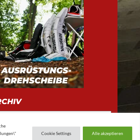
RCHIV
iv
che
llungen\"
Cookie Settings
Alle akzeptieren
AUGSBURGER EV