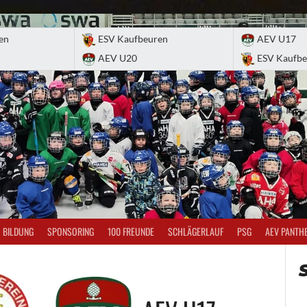
en
ESV Kaufbeuren
AEV U17
AEV U20
ESV Kaufbe
BILDUNG
SPONSORING
100 FREUNDE
SCHLÄGERLAUF
PSG
AEV PANTH