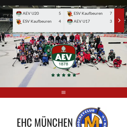
Skip
to
AEV U20
5
ESV Kaufbeuren
7
E
content
ESV Kaufbeuren
4
AEV U17
3
EHC MÜNCHEN