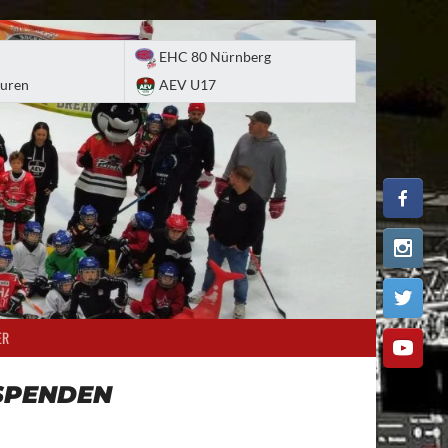
EHC 80 Nürnberg
uren
AEV U17
ER
SPENDEN