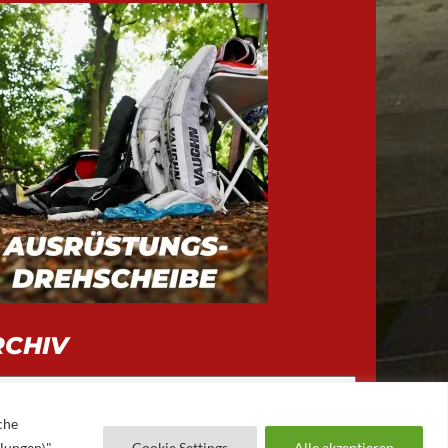
RCHIV
iv
che
llungen\"
Cookie Settings
Alle akzeptieren