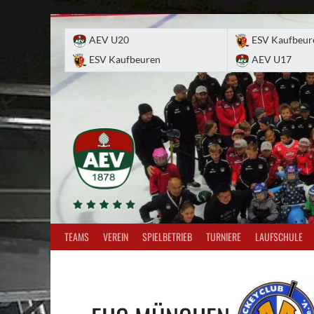
Skip
to
AEV U20
ESV Kaufbeur
content
ESV Kaufbeuren
AEV U17
TEAMS
VEREIN
SPIELBETRIEB
TURNIERE
LAUFSCHULE