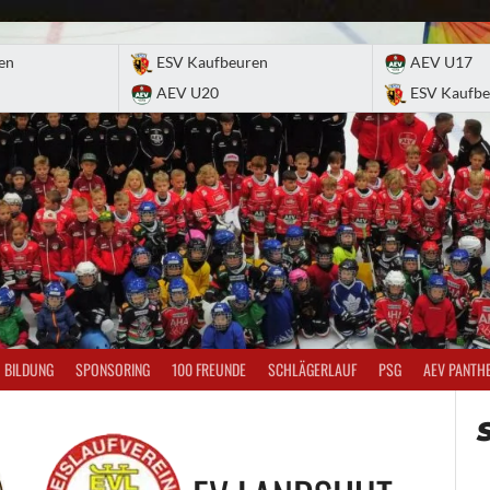
en
ESV Kaufbeuren
AEV U17
AEV U20
ESV Kaufbe
BILDUNG
SPONSORING
100 FREUNDE
SCHLÄGERLAUF
PSG
AEV PANTH