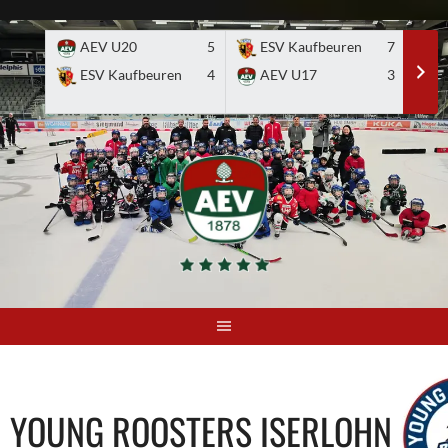
Skip
to
AEV U20
5
ESV Kaufbeuren
7
E
content
ESV Kaufbeuren
4
AEV U17
3
YOUNG ROOSTERS ISERLOHN