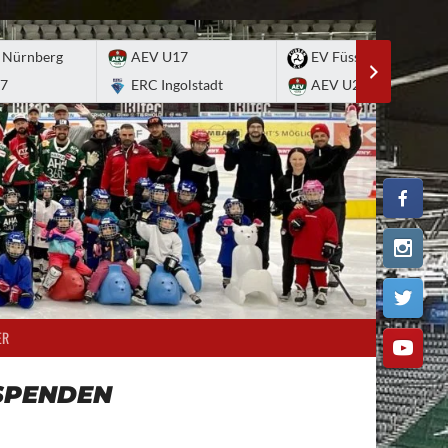
 Nürnberg
AEV U17
EV Füssen
7
ERC Ingolstadt
AEV U20
ER
SPENDEN