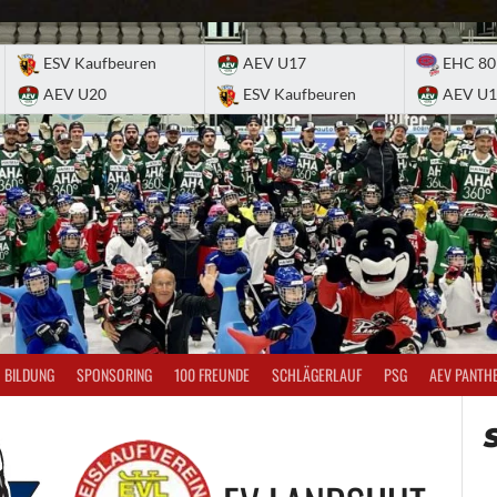
ESV Kaufbeuren
AEV U17
EHC 80
AEV U20
ESV Kaufbeuren
AEV U1
BILDUNG
SPONSORING
100 FREUNDE
SCHLÄGERLAUF
PSG
AEV PANTH