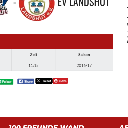
-
EV LANDSHUT
Zeit
Saison
11:15
2016/17
100 FREUNDE WAND
A