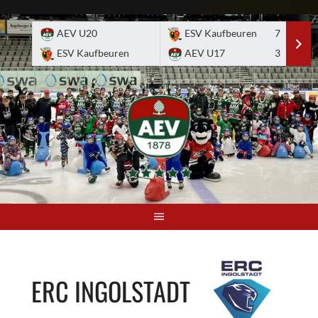
Skip
to
AEV U20
ESV Kaufbeuren
7
E
content
ESV Kaufbeuren
AEV U17
3
A
ERC INGOLSTADT