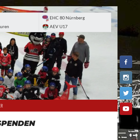
EHC 80 Nürnberg
uren
AEV U17
ER
SPENDEN