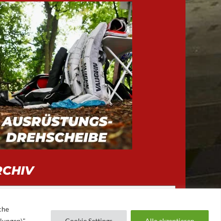
RCHIV
iv
che
llungen\"
Cookie Settings
Alle akzeptieren