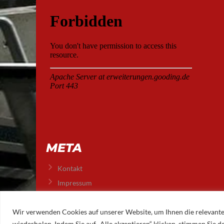
META
Kontakt
Impressum
Datenschutz
Wir verwenden Cookies auf unserer Website, um Ihnen die relevante
wiederholen. Indem Sie auf „Alle akzeptieren“ klicken, stimmen Sie