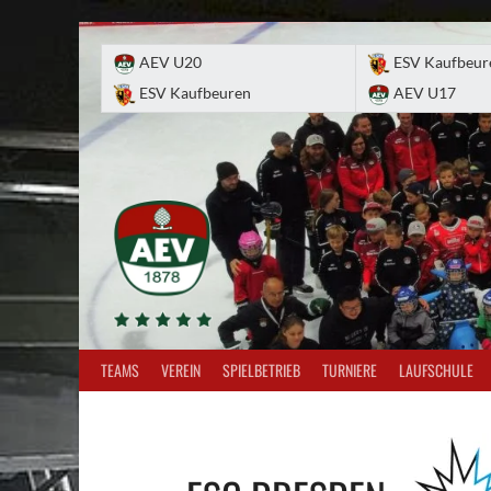
Skip
to
AEV U20
ESV Kaufbeur
content
ESV Kaufbeuren
AEV U17
TEAMS
VEREIN
SPIELBETRIEB
TURNIERE
LAUFSCHULE