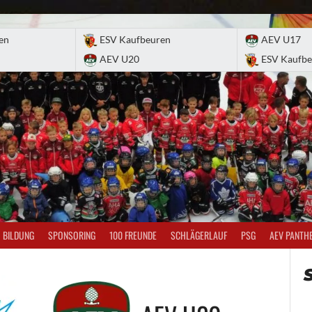
en
ESV Kaufbeuren
AEV U17
AEV U20
ESV Kaufbe
BILDUNG
SPONSORING
100 FREUNDE
SCHLÄGERLAUF
PSG
AEV PANTH