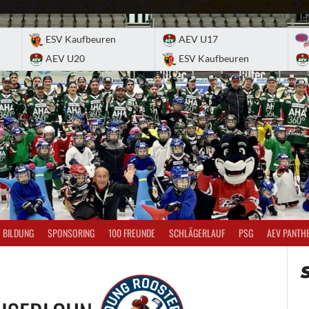
ESV Kaufbeuren
AEV U17
AEV U20
ESV Kaufbeuren
BILDUNG
SPONSORING
100 FREUNDE
SCHLÄGERLAUF
PSG
AEV PANTH