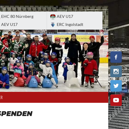
EHC 80 Nürnberg
AEV U17
AEV U17
ERC Ingolstadt
ER
SPENDEN