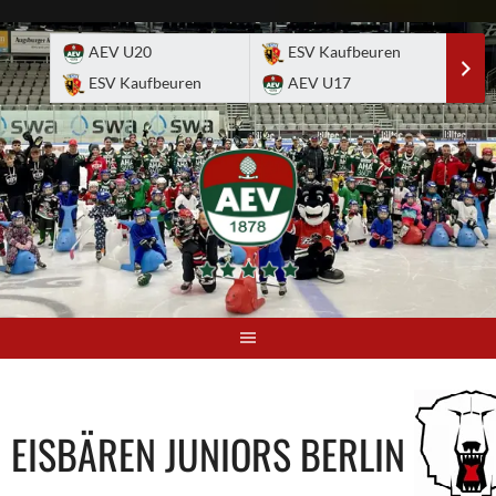
Skip
to
AEV U20
ESV Kaufbeuren
E
content
ESV Kaufbeuren
AEV U17
A
EISBÄREN JUNIORS BERLIN