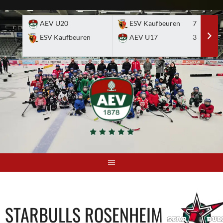
Skip
to
AEV U20
ESV Kaufbeuren
7
E
content
ESV Kaufbeuren
AEV U17
3
A
STARBULLS ROSENHEIM