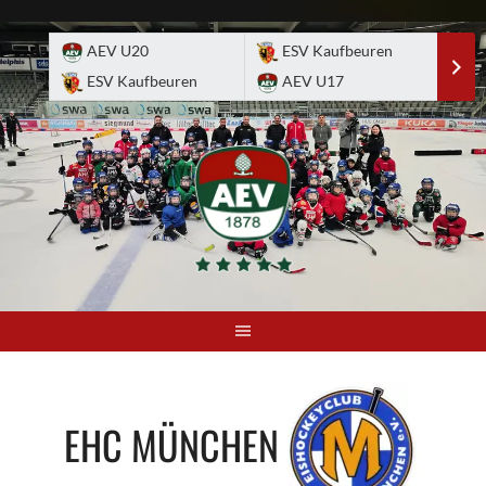
Skip
to
AEV U20
ESV Kaufbeuren
E
content
ESV Kaufbeuren
AEV U17
A
EHC MÜNCHEN