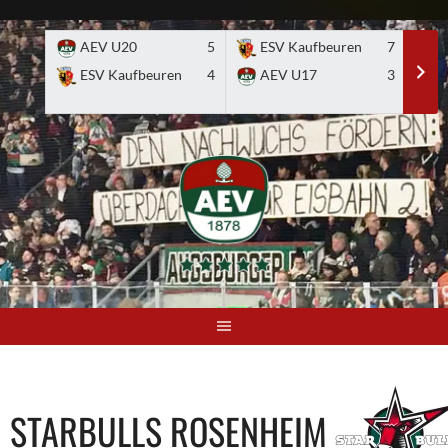
Skip
to
AEV U20
5
ESV Kaufbeuren
7
E
content
ESV Kaufbeuren
4
AEV U17
3
STARBULLS ROSENHEIM