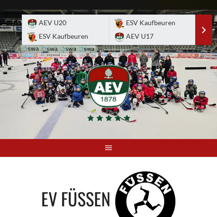
Skip
to
AEV U20
ESV Kaufbeuren
E
content
ESV Kaufbeuren
AEV U17
A
EV FÜSSEN