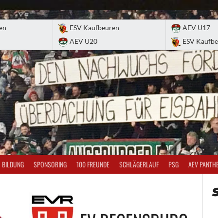
en
ESV Kaufbeuren
AEV U17
AEV U20
ESV Kaufbe
BILDUNG
SPONSORING
100 FREUNDE
SCHLÄGERLAUF
PSG
AEV PANTH