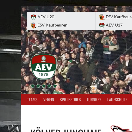
Skip
to
AEV U20
ESV Kaufbeur
content
ESV Kaufbeuren
AEV U17
TEAMS
VEREIN
SPIELBETRIEB
TURNIERE
LAUFSCHULE