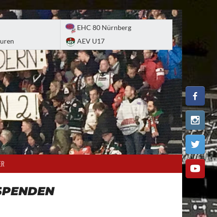
EHC 80 Nürnberg
uren
AEV U17
ER
SPENDEN