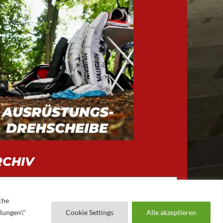
RCHIV
iv
che
llungen\"
Cookie Settings
Alle akzeptieren
AUGSBURGER EV