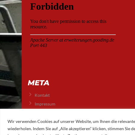
META
Kontakt
Impressum
Datenschutz
Wir verwenden Cookies auf unserer Website, um Ihnen die relevante
wiederholen. Indem Sie auf „Alle akzeptieren“ klicken, stimmen Sie
© 2026 AUGSBURGER EISLAUFVEREIN E.V.