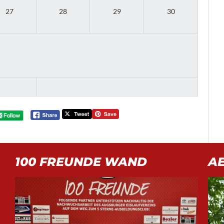
27
28
29
30
100 FREUNDE WAND
A