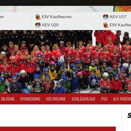
en
ESV Kaufbeuren
AEV U17
AEV U20
ESV Kaufbe
BILDUNG
SPONSORING
100 FREUNDE
SCHLÄGERLAUF
PSG
AEV PANTH