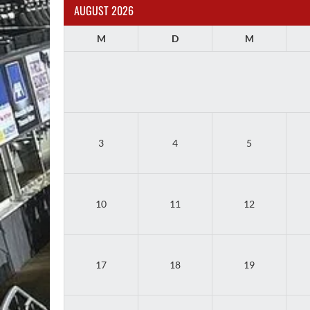
AUGUST 2026
M
D
M
3
4
5
10
11
12
17
18
19