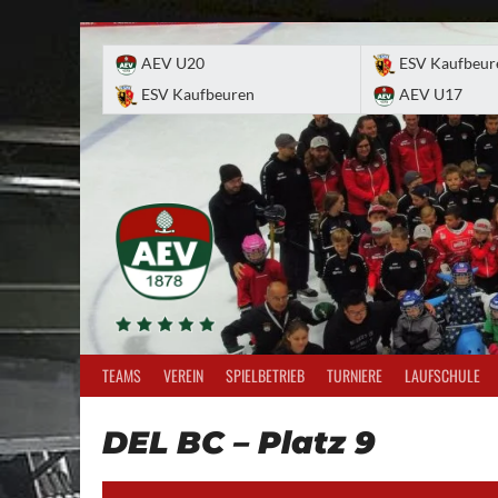
Skip
to
AEV U20
ESV Kaufbeur
content
ESV Kaufbeuren
AEV U17
TEAMS
VEREIN
SPIELBETRIEB
TURNIERE
LAUFSCHULE
DEL BC – Platz 9