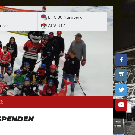
EHC 80 Nürnberg
uren
AEV U17
ER
SPENDEN