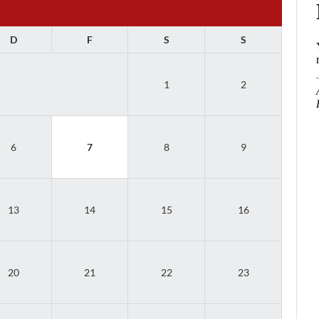
D
F
S
S
1
2
6
7
8
9
13
14
15
16
20
21
22
23