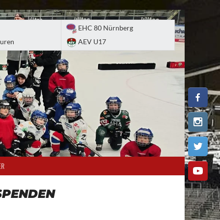
EHC 80 Nürnberg
uren
AEV U17
ER
SPENDEN