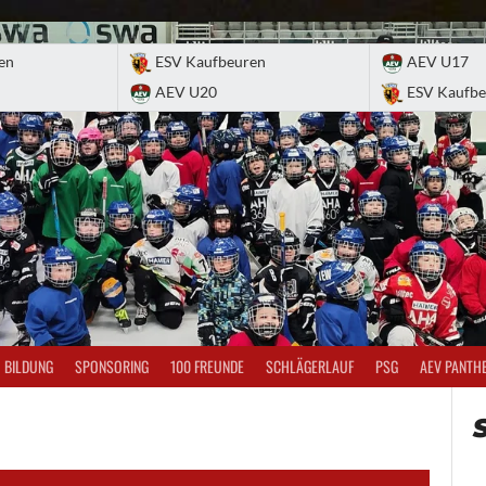
en
ESV Kaufbeuren
AEV U17
AEV U20
ESV Kaufbe
BILDUNG
SPONSORING
100 FREUNDE
SCHLÄGERLAUF
PSG
AEV PANTH