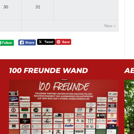
30
31
Nov. »
100 FREUNDE WAND
A